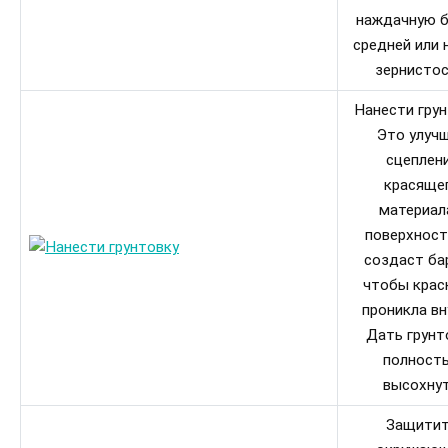
наждачную б
средней или 
зернистос
Нанести грун
Это улуч
сцеплен
красяще
материал
поверхност
создаст ба
чтобы крас
проникла вн
Дать грунт
полност
высохнут
Защити