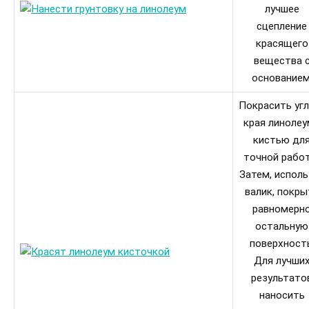
лучшее
сцепление
красящего
вещества 
основанием
Покрасить угл
края линоле
кистью дл
точной рабо
Затем, исполь
валик, покры
равномерн
остальную
поверхность
Для лучши
результато
наносить