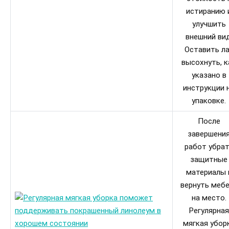
истиранию 
улучшить
внешний вид
Оставить л
высохнуть, к
указано в
инструкции 
упаковке.
После
завершени
работ убра
защитные
материалы 
вернуть меб
на место.
Регулярная
мягкая убор