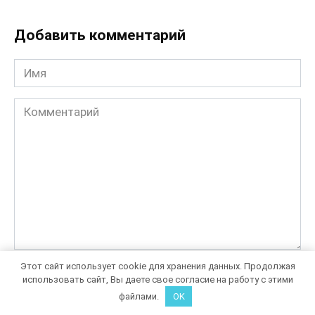
Добавить комментарий
Имя
Комментарий
Этот сайт использует cookie для хранения данных. Продолжая
Сохранить моё имя, email и адрес сайта в этом браузере
использовать сайт, Вы даете свое согласие на работу с этими
для последующих моих комментариев.
файлами.
OK