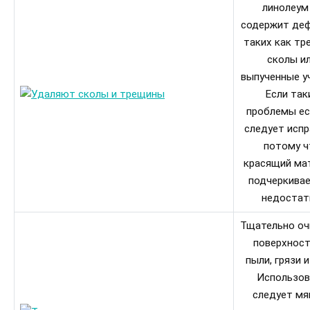
линолеум
содержит деф
таких как тр
сколы и
выпученные у
Если так
проблемы ес
следует испр
потому ч
красящий ма
подчеркивае
недостат
Тщательно оч
поверхност
пыли, грязи и
Использов
следует мя