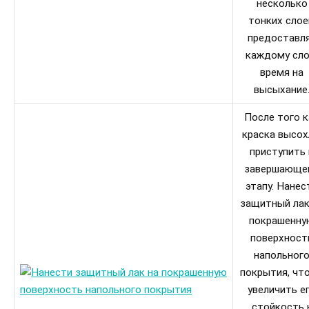
несколько
тонких слое
предоставл
каждому сл
время на
высыхание
После того к
краска высох
приступить 
завершающе
этапу. Нанес
защитный лак
покрашенну
поверхност
напольног
покрытия, чт
увеличить е
стойкость 