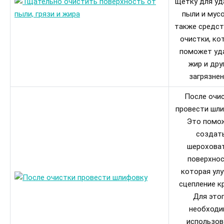
щетку для уд
пыли и мусо
также средст
очистки, ко
поможет уд
жир и дру
загрязнен
После очи
провести шли
Это помо
создат
шерохова
поверхнос
которая ул
сцепление к
Для это
необход
использов