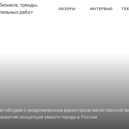
ОБЗОРЫ
ИНТЕРВЬЮ
ТЕ
ртал обсудил с академическим директором магистерской 
звития концепции умного города в России.