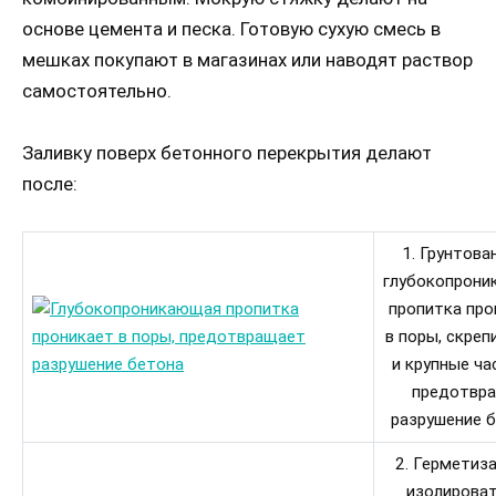
основе цемента и песка. Готовую сухую смесь в
мешках покупают в магазинах или наводят раствор
самостоятельно.
Заливку поверх бетонного перекрытия делают
после:
1. Грунтова
глубокопрон
пропитка про
в поры, скреп
и крупные ча
предотвр
разрушение б
2. Герметиз
изолироват