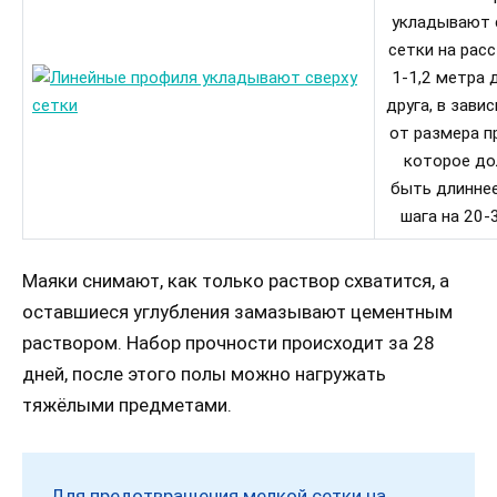
укладывают 
сетки на рас
1-1,2 метра 
друга, в зави
от размера п
которое д
быть длиннее
шага на 20-
Маяки снимают, как только раствор схватится, а
оставшиеся углубления замазывают цементным
раствором. Набор прочности происходит за 28
дней, после этого полы можно нагружать
тяжёлыми предметами.
Для предотвращения мелкой сетки на