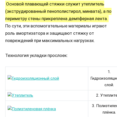
Основой плавающей стяжки служит утеплитель
(экструдированный пенополистирол, минвата), а по
периметру стены прикреплена демпферная лента.
По сути, эти вспомогательные материалы играют
роль амортизатора и защищают стяжку от
повреждений при максимальных нагрузках.
Технология укладки прослоек:
1.
Гидроизоляци
слой.
2. Утеплите
3. Полиэтиле
плёнка.