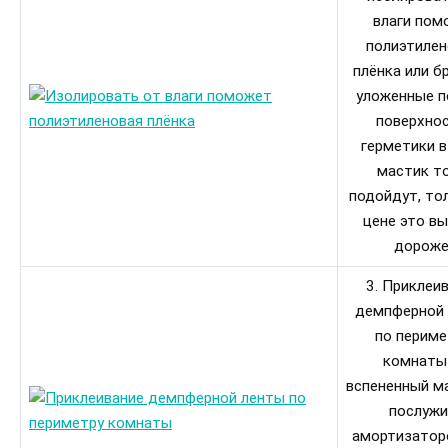
влаги пом
полиэтилен
плёнка или б
уложенные п
поверхнос
герметики в
мастик т
подойдут, то
цене это в
дороже
3. Приклеи
демпферной
по периме
комнаты
вспененный м
послуж
амортизатор