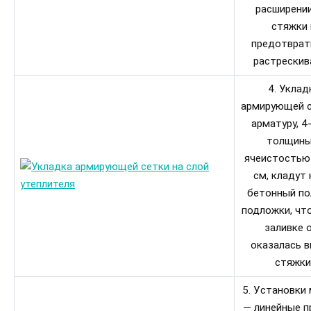
расширени
стяжки 
предотврат
растрескив
4. Уклад
армирующей 
арматуру, 4
толщины
ячеистостью
см, кладут 
бетонный пол
подложки, чт
заливке 
оказалась в
стяжки
5. Установки
— линейные п