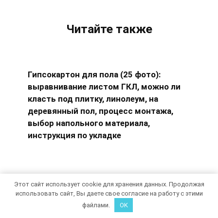
Читайте также
Гипсокартон для пола (25 фото):
выравнивание листом ГКЛ, можно ли
класть под плитку, линолеум, на
деревянный пол, процесс монтажа,
выбор напольного материала,
инструкция по укладке
Этот сайт использует cookie для хранения данных. Продолжая
Стяжка пола согласно СНиП 2.03.13-88
использовать сайт, Вы даете свое согласие на работу с этими
(СП 29.13330.2011): допуски,
файлами.
OK
требования к армированию,