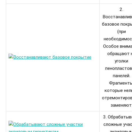
2.
Восстанавли
базовое покр
(при
необходимос
Особое вним
обращают 
уголки
пенопласто
панелей.
Фрагменты
которые нел
отремонтиров
заменяют
3. Обрабаты
сложные уча
акриловы