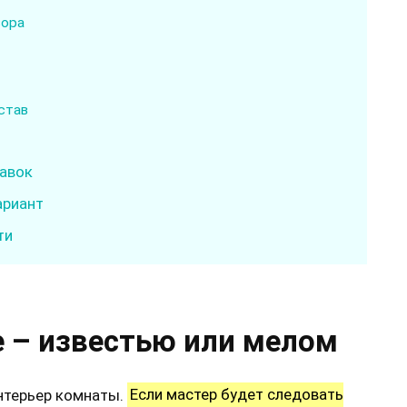
вора
став
авок
ариант
ти
е – известью или мелом
нтерьер комнаты.
Если мастер будет следовать