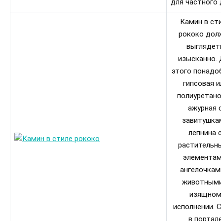
для частного 
Камин в ст
рококо дол
выглядет
изысканно. 
этого понадо
гипсовая и
полиуретан
ажурная 
завитушка
лепнина 
растительн
элементам
ангелочкам
животными
изящно
исполнении. 
в портал