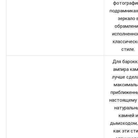
фотографи
подрамниках
зеркало 
обрамлени
исполненно
классичес
стиле.
Для барокк
ампира ка
лучше сдел
максималь
приближенн
настоящему 
натуральн
камней и
дымоходом,
как эти ст