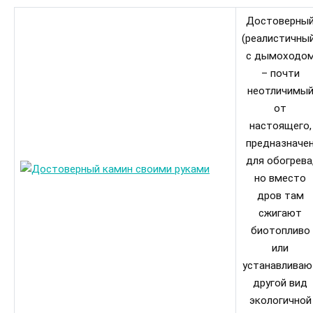
Достоверны
(реалистичны
с дымоходо
– почти
неотличимы
от
настоящего,
предназначе
для обогрева
но вместо
дров там
сжигают
биотопливо
или
устанавливаю
другой вид
экологичной