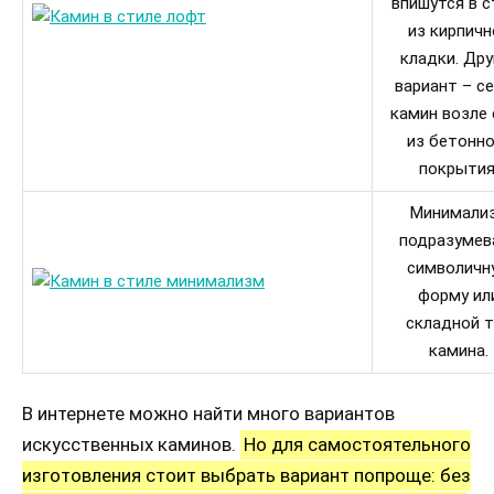
впишутся в с
из кирпичн
кладки. Дру
вариант – с
камин возле 
из бетонно
покрытия
Минимали
подразумев
символичн
форму ил
складной т
камина.
В интернете можно найти много вариантов
искусственных каминов.
Но для самостоятельного
изготовления стоит выбрать вариант попроще: без