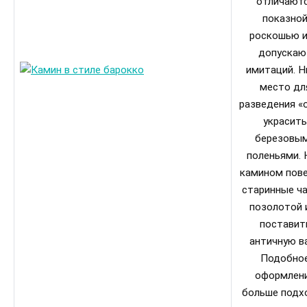
отличают
показно
роскошью и
допускаю
имитаций. Н
место дл
разведения «о
украсить
березовы
поленьями. 
камином пов
старинные ча
позолотой 
поставит
античную ва
Подобно
оформлен
больше подх