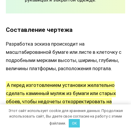
Составление чертежа
Разработка эскиза происходит на
масштабированной бумаге или листе в клеточку с
подробными мерками высоты, ширины, глубины,
величины платформы, расположения портала.
А перед изготовлением установки желательно
сделать каминный муляж из бумаги или старых
обоев, чтобы недочеты откорректировать на
начальном этапе.
Наличие проекта поможет
Этот сайт использует cookie для хранения данных. Продолжая
использовать сайт, Вы даете свое согласие на работу с этими
избежать ошибок при монтаже
файлами.
OK
фальшконструкции.