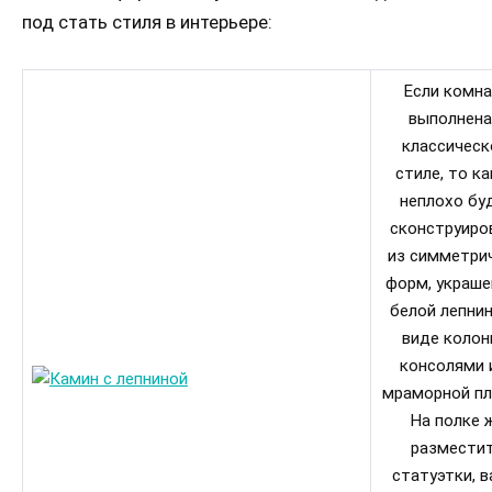
под стать стиля в интерьере:
Если комн
выполнена
классичес
стиле, то к
неплохо бу
сконструиро
из симметри
форм, украш
белой лепнин
виде колон
консолями 
мраморной пл
На полке 
размести
статуэтки, в