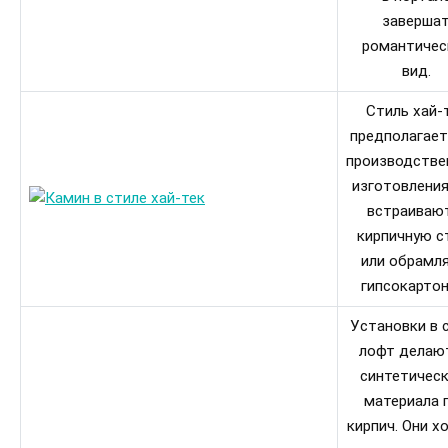
заверша
романтичес
вид.
Стиль хай-
предполагает
производстве
изготовления
встраиваю
кирпичную с
или обрамл
гипсокартон
Установки в 
лофт делаю
синтетичес
материала 
кирпич. Они х