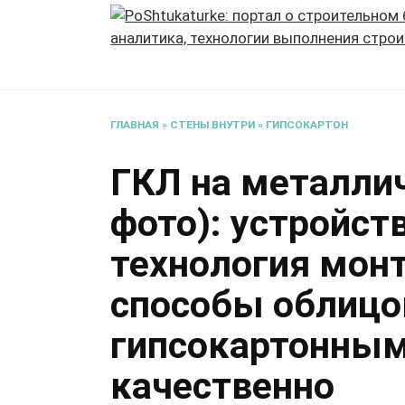
Перейти
к
содержанию
ГЛАВНАЯ
»
СТЕНЫ ВНУТРИ
»
ГИПСОКАРТОН
ГКЛ на металли
фото): устройст
технология мон
способы облицо
гипсокартонным
качественно