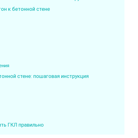
тон к бетонной стене
ения
тонной стене: пошаговая инструкция
ить ГКЛ правильно