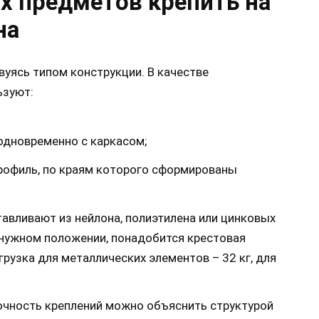
ых предметов крепить на
на
уясь типом конструкции. В качестве
ьзуют:
одновременно с каркасом;
рофиль, по краям которого сформированы
авливают из нейлона, полиэтилена или цинковых
 нужном положении, понадобится крестовая
грузка для металлических элементов – 32 кг, для
чность креплений можно объяснить структурой