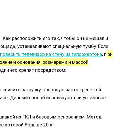
. Как расположить его так, чтобы он не мешал и
лощадь, устанавливают специальную тумбу. Если
повесить телевизор на стену из гипсокартона
, п
ри
оянием основания, размерами и массой
дки его крепят посредством:
 снизить нагрузку, основную часть крепежей
асе. Данный способ используют при установке
шивкой из ГКЛ и базовым основанием. Метод
ес которой больше 20 кг;