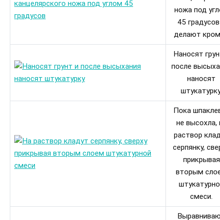
ножа под уг
45 градусов
делают кром
Наносят грун
после высыха
наносят
штукатурку
Пока шпакле
не высохла, 
раствор кла
серпянку, све
прикрывая
вторым сло
штукатурно
смеси.
Выравнива