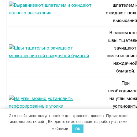
шпателем 
ожидают пол
высыхания
В самом кон
швы тщател
зачищают
мелкозернис
наждачно
бумагой.
При
необходимо
на углы мож
установит
перфорирова
Этот сайт использует cookie для хранения данных. Продолжая
уголки.
использовать сайт, Вы даете свое согласие на работу с этими
файлами.
OK
Далее