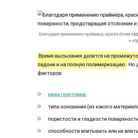
Благодаря применению праймера, краска более эфф
и об
Время высыхания делится на промежуточ
ладони и на полную полимеризацию.
Но 
факторов:
вида грунтовки
;
типа основания (из какого материала
пористости и гладкости поверхности
способности впитывать или не впит