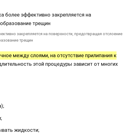
ективно закрепляется на поверхности, предотвращая отслоение
разование трещин
ное между слоями, на отсутствие прилипания к
длительность этой процедуры зависит от многих
);
;
ывать жидкости;