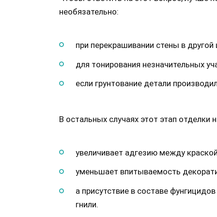
необязательно:
при перекрашивании стены в другой 
для тонирования незначительных уч
если грунтование детали производи
В остальных случаях этот этап отделки н
увеличивает адгезию между краской
уменьшает впитываемость декоративн
а присутствие в составе фунгицидов
гнили.