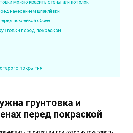
нтовки можно красить стены или потолок
перед нанесением шпаклёвки
 перед поклейкой обоев
рунтовки перед покраской
 старого покрытия
ужна грунтовка и
тенах перед покраской
еречислить те ситуации, при которых грунтовать