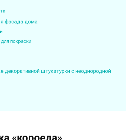
ета
ия фасада дома
и
 для покраски
ке декоративной штукатурки с неоднородной
ка «короеда»