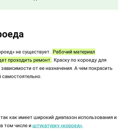
роеда
ороед» не существует.
Рабочий материал
удет проходить ремонт
. Краску по короеду для
 зависимости от ее назначения. А чем покрасить
й самостоятельно.
 так как имеет широкий диапазон использования и
в том числе и
штукатурку «короед»
.