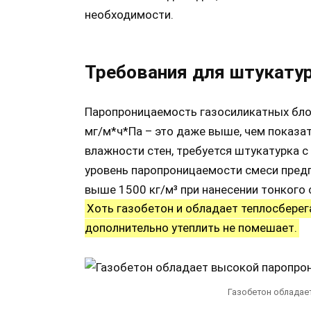
необходимости.
Требования для штукату
Паропроницаемость газосиликатных блок
мг/м*ч*Па – это даже выше, чем показат
влажности стен, требуется штукатурка 
уровень паропроницаемости смеси предпо
выше 1500 кг/м³ при нанесении тонкого 
Хоть газобетон и обладает теплосберег
дополнительно утеплить не помешает.
Газобетон облада