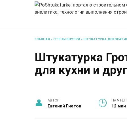
Перейти
к
содержанию
ГЛАВНАЯ
»
СТЕНЫ ВНУТРИ
»
ШТУКАТУРКА ДЕКОРАТИ
Штукатурка Гро
для кухни и дру
АВТОР
НА ЧТЕН
Евгений Гнетов
12 мин