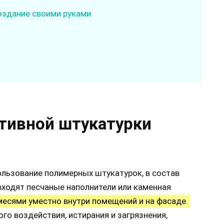
оздание своими руками
тивной штукатурки
льзование полимерных штукатурок, в состав
ходят песчаные наполнители или каменная
есями уместно внутри помещений и на фасаде.
ого воздействия, истирания и загрязнения,