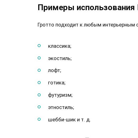
Примеры использования 
Гротто подходит к любым интерьерным с
классика;
экостиль;
лофт;
готика;
футуризм;
этностиль;
шебби-шик и т. д.