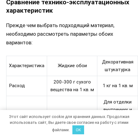
Сравнение технико-эксплуатационных
характеристик
Прежде чем выбрать подходящий материал,
необходимо рассмотреть параметры обоих
вариантов:
Декоративная
Характеристика
Жидкие обои
штукатурка
200-300 г сухого
Расход
1 кг на 1 кв. м
вещества на 1 кв. м
Для отделки
внутренних и
Только для
Этот сайт использует cookie для хранения данных. Продолжая
Область
наружных стен,
внутренней отделки
использовать сайт, Вы даете свое согласие на работу с этими
применения
комнат с
сухих помещений
файлами.
OK
повышенной