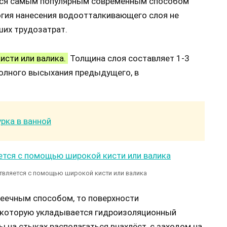
ется самым популярным современным способом
огия нанесения водоотталкивающего слоя не
ших трудозатрат.
исти или валика.
Толщина слоя составляет 1-3
полного высыхания предыдущего, в
рка в ванной
твляется с помощью широкой кисти или валика
леечным способом, то поверхности
 которую укладывается гидроизоляционный
 на стыках располагаться внахлёст, с заходом на