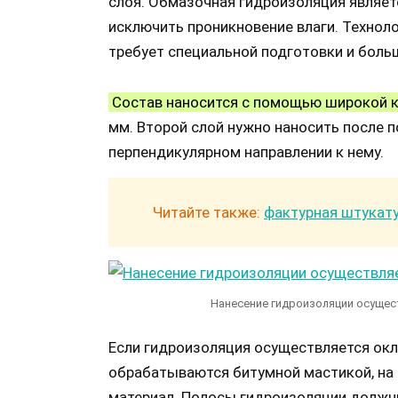
слоя. Обмазочная гидроизоляция явля
исключить проникновение влаги. Технол
требует специальной подготовки и боль
Состав наносится с помощью широкой к
мм. Второй слой нужно наносить после 
перпендикулярном направлении к нему.
Читайте также:
фактурная штукату
Нанесение гидроизоляции осущес
Если гидроизоляция осуществляется ок
обрабатываются битумной мастикой, на
материал. Полосы гидроизоляции должны