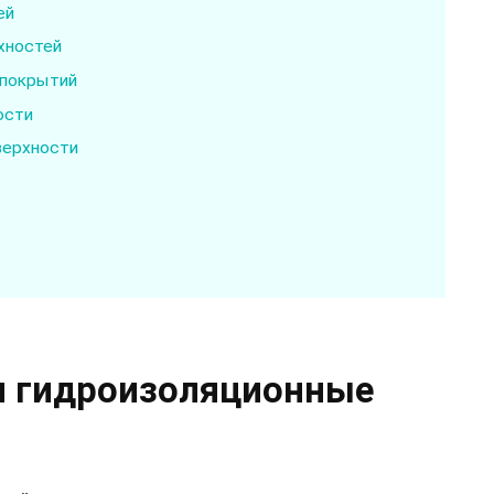
ей
хностей
 покрытий
ости
верхности
я гидроизоляционные