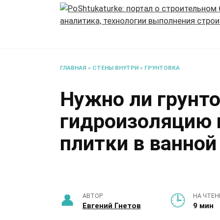
Перейти
к
содержанию
ГЛАВНАЯ
»
СТЕНЫ ВНУТРИ
»
ГРУНТОВКА
Нужно ли грунт
гидроизоляцию 
плитки в ванной
АВТОР
НА ЧТЕН
Евгений Гнетов
9 мин