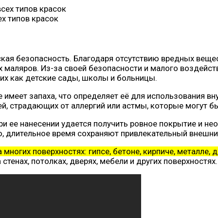
х типов красок
кая безопасность. Благодаря отсутствию вредных вещес
 маляров. Из-за своей безопасности и малого воздейс
ких как детские сады, школы и больницы.
е имеет запаха, что определяет её для использования вн
ей, страдающих от аллергий или астмы, которые могут б
при ее нанесении удается получить ровное покрытие и н
ею, длительное время сохраняют привлекательный внешни
многих поверхностях: гипсе, бетоне, кирпиче, металле, д
стенах, потолках, дверях, мебели и других поверхностях.