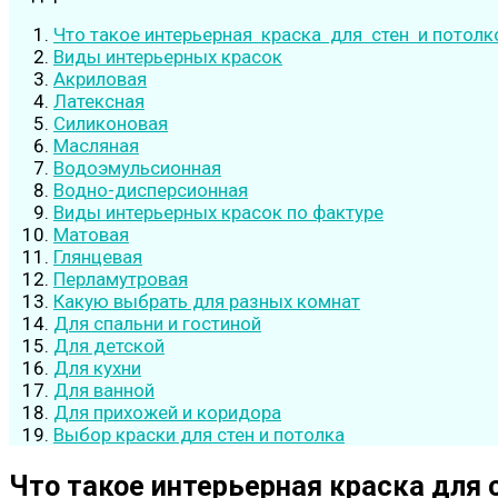
Что такое интерьерная краска для стен и потолк
Виды интерьерных красок
Акриловая
Латексная
Силиконовая
Масляная
Водоэмульсионная
Водно-дисперсионная
Виды интерьерных красок по фактуре
Матовая
Глянцевая
Перламутровая
Какую выбрать для разных комнат
Для спальни и гостиной
Для детской
Для кухни
Для ванной
Для прихожей и коридора
Выбор краски для стен и потолка
Что такое
интерьерная
краска
для