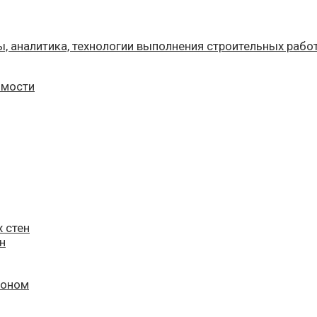
имости
 стен
н
тоном