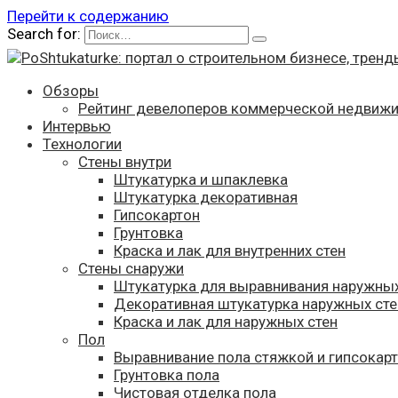
Перейти к содержанию
Search for:
Обзоры
Рейтинг девелоперов коммерческой недвиж
Интервью
Технологии
Стены внутри
Штукатурка и шпаклевка
Штукатурка декоративная
Гипсокартон
Грунтовка
Краска и лак для внутренних стен
Стены снаружи
Штукатурка для выравнивания наружных
Декоративная штукатурка наружных сте
Краска и лак для наружных стен
Пол
Выравнивание пола стяжкой и гипсокар
Грунтовка пола
Чистовая отделка пола