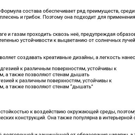
 Формула состава обеспечивает ряд преимуществ, сред
лесень и грибок. Поэтому она подходит для применения
аге и газам проходить сквозь неё, предупреждая образ
тепенью устойчивости к выцветанию от солнечных лучей
воляет создавать креативные дизайны, а легкость нане
езией к различным поверхностям, устойчивы к
м, а также позволяют стенам “дышать”
стойкостью к воздействию окружающей среды, поэтому 
ческих конструкций. Она также популярна в интерьерно
её долговечной и защищённой от образования царапин, 