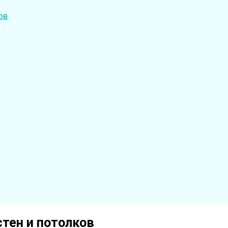
ов
стен
и потолков