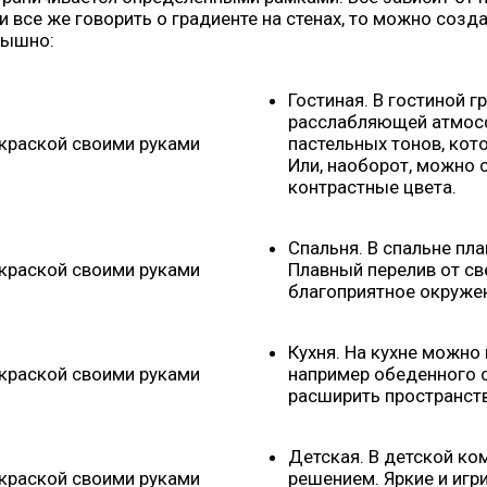
ли все же говорить о градиенте на стенах, то можно созд
рышно:
Гостиная. В гостиной 
расслабляющей атмосф
пастельных тонов, кот
Или, наоборот, можно 
контрастные цвета.
Спальня. В спальне пл
Плавный перелив от с
благоприятное окружен
Кухня. На кухне можно
например обеденного с
расширить пространств
Детская. В детской к
решением. Яркие и игр