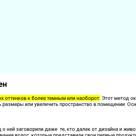
ен
ых оттенков к более темным или наоборот.
Этот метод ок
ь размеры или увеличить пространство в помещении. Ос
 о ней заговорили даже те, кто далек от дизайна и жив
вания волос, которые представили свои первые продук