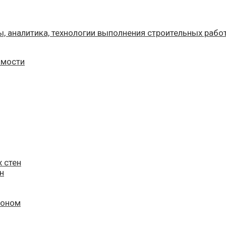
имости
 стен
н
тоном