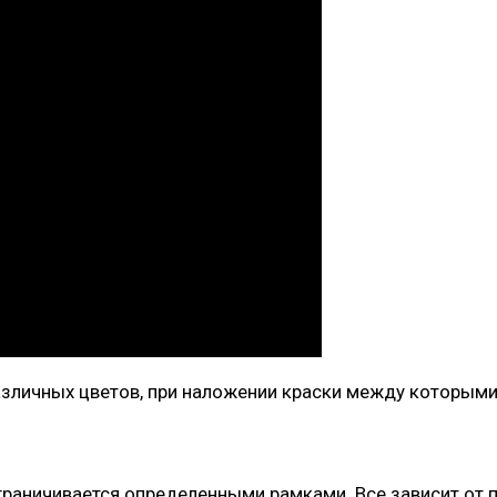
азличных цветов, при наложении краски между которым
раничивается определенными рамками. Все зависит от 