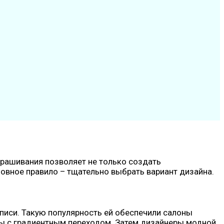
рашивания позволяет не только создать
новное правило – тщательно выбрать вариант дизайна.
описи. Такую популярность ей обеспечили салоны
ты с градиентным переходом. Затем дизайнеры модной