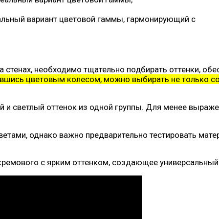
льный вариант цветовой гаммы, гармонирующий с
а стенах, необходимо тщательно подбирать оттенки, об
вшись цветовым колесом, можно выбирать не только сос
й и светлый оттенок из одной группы. Для менее выраж
етами, однако важно предварительно тестировать мате
кремового с ярким оттенком, создающее универсальный