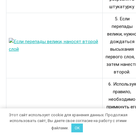
штукатурку.
5. Если
перепады
велики, нужн
дождаться
высыхания
первого слоя,
затем нанест
второй.
6. Используя
правило,
необходимо
примкнуть ег
вплотную к
Этот сайт использует cookie для хранения данных. Продолжая
использовать сайт, Вы даете свое согласие на работу с этими
двум соседн
файлами.
OK
маякам, и, не