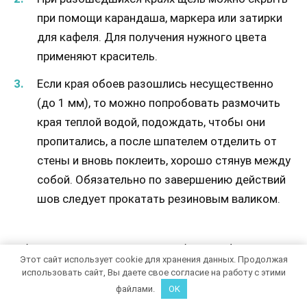
при помощи карандаша, маркера или затирки
для кафеля. Для получения нужного цвета
применяют краситель.
Если края обоев разошлись несущественно
(до 1 мм), то можно попробовать размочить
края теплой водой, подождать, чтобы они
пропитались, а после шпателем отделить от
стены и вновь поклеить, хорошо стянув между
собой. Обязательно по завершению действий
шов следует прокатать резиновым валиком.
Обклеивать угол в случае с грубыми дефектами
Этот сайт использует cookie для хранения данных. Продолжая
следует декоративными молдингами, панелями
использовать сайт, Вы даете свое согласие на работу с этими
или полосками того же обойного полотна, верно
файлами.
OK
совместив изображение.