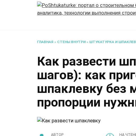
Перейти
к
содержанию
ГЛАВНАЯ
»
СТЕНЫ ВНУТРИ
»
ШТУКАТУРКА И ШПАКЛЕ
Как развести шп
шагов): как пр
шпаклевку без м
пропорции нуж
АВТОР
НА ЧТЕН