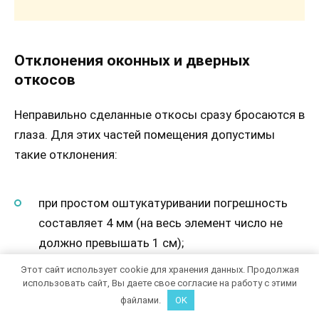
Отклонения оконных и дверных
откосов
Неправильно сделанные откосы сразу бросаются в
глаза. Для этих частей помещения допустимы
такие отклонения:
при простом оштукатуривании погрешность
составляет 4 мм (на весь элемент число не
должно превышать 1 см);
Этот сайт использует cookie для хранения данных. Продолжая
при использовании улучшенного раствора к
использовать сайт, Вы даете свое согласие на работу с этими
готовой поверхности предъявляются такие
файлами.
OK
требования: не более 2 мм (до 0,5 см на весь