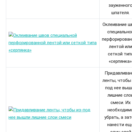
зауженног
шпателя.
Оклеивание ш
специально
перфорирован
лентой или
сеткой тип
«серпянка»
Придавливан
ленты, чтобы 
под нее выш
лишние сло
смеси. Их
необходим
убрать, а за
нанести ещ
один слой