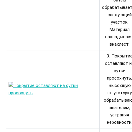
Затем
обрабатывает
следующий
участок.
Материал
накладываю
внахлест.
3. Покрыти
оставляют н
сутки
просохнуть.
Высохшую
штукатурку
обрабатыва
шпателем,
устраняя
неровности