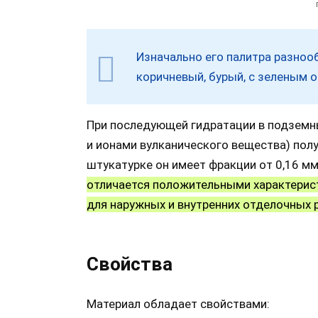
Изначально его палитра разнооб
коричневый, бурый, с зеленым о
При последующей гидратации в подземн
и ионами вулканического вещества) полу
штукатурке он имеет фракции от 0,16 мм
отличается положительными характерист
для наружных и внутренних отделочных 
Свойства
Материал обладает свойствами: