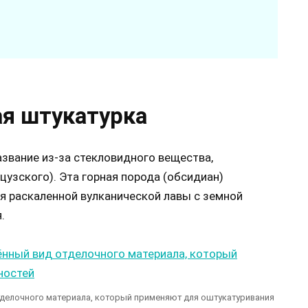
ая штукатурка
азвание из-за стекловидного вещества,
узского). Эта горная порода (обсидиан)
ия раскаленной вулканической лавы с земной
.
тделочного материала, который применяют для оштукатуривания