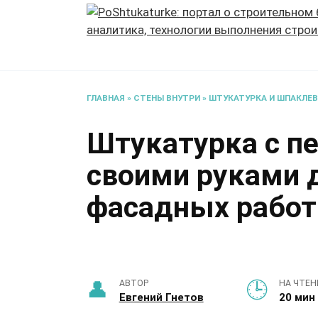
Перейти
к
содержанию
ГЛАВНАЯ
»
СТЕНЫ ВНУТРИ
»
ШТУКАТУРКА И ШПАКЛЕ
Штукатурка с п
своими руками д
фасадных работ
АВТОР
НА ЧТЕН
Евгений Гнетов
20 мин