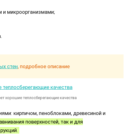
м и микроорганизмами;
.
ых стен
, подробное описание
еет хорошие теплосберегающие качества
ями: кирпичом, пеноблоками, древесиной и
внивания поверхностей, так и для
трукций.