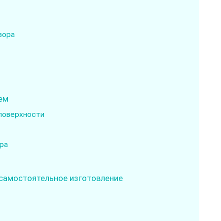
вора
ем
поверхности
ра
 самостоятельное изготовление