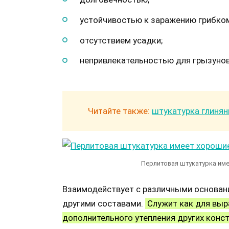
устойчивостью к заражению грибко
отсутствием усадки;
непривлекательностью для грызунов
Читайте также:
штукатурка глинян
Перлитовая штукатурка им
Взаимодействует с различными основани
другими составами.
Служит как для выра
дополнительного утепления других конс