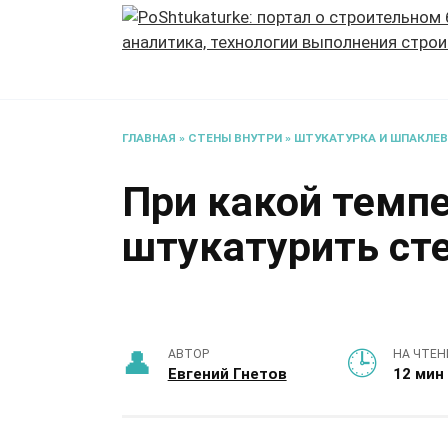
Перейти
к
содержанию
ГЛАВНАЯ
»
СТЕНЫ ВНУТРИ
»
ШТУКАТУРКА И ШПАКЛЕ
При какой темп
штукатурить сте
АВТОР
НА ЧТЕН
Евгений Гнетов
12 мин