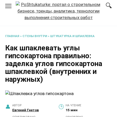
Перейти
к
содержанию
ГЛАВНАЯ
»
СТЕНЫ ВНУТРИ
»
ШТУКАТУРКА И ШПАКЛЕВКА
Как шпаклевать углы
гипсокартона правильно:
заделка углов гипсокартона
шпаклевкой (внутренних и
наружных)
АВТОР
НА ЧТЕНИЕ
Евгений Гнетов
15 мин