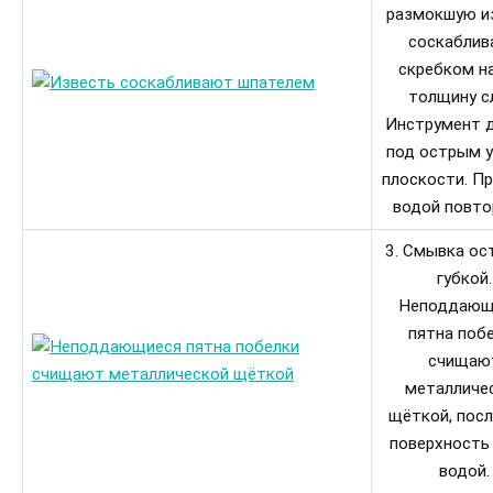
размокшую и
соскаблив
скребком н
толщину с
Инструмент 
под острым у
плоскости. П
водой повто
3. Смывка ос
губкой.
Неподдающ
пятна поб
счищаю
металличе
щёткой, посл
поверхность
водой.