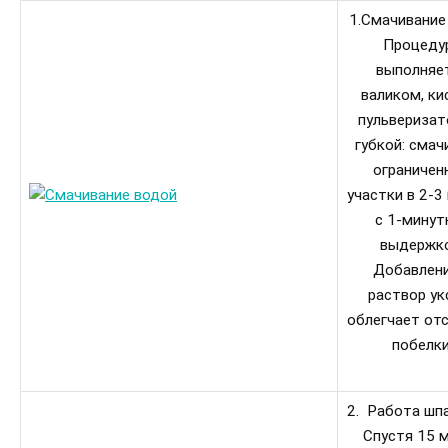
1.Смачивание
Процеду
выполняе
валиком, ки
пульверизат
губкой: сма
ограничен
участки в 2-3
с 1-минут
выдержко
Добавлени
раствор ук
облегчает от
побелки
2. Работа шп
Спустя 15 