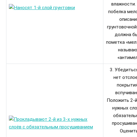
влажности.
побелка мело
описани
грунтовочной
должна б
пометка «мел»
называ
«антимел
3. Убедитьс
нет отсло
покрытия
вспучиван
Положить 2-й
нужных сло
обязатель
просушиван
Оценит