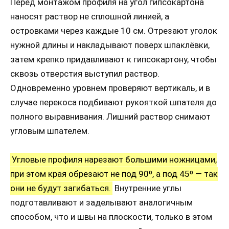
Перед монтажом профиля на угол гипсокартона
наносят раствор не сплошной линией, а
островками через каждые 10 см. Отрезают уголок
нужной длины и накладывают поверх шпаклёвки,
затем крепко придавливают к гипсокартону, чтобы
сквозь отверстия выступил раствор.
Одновременно уровнем проверяют вертикаль, и в
случае перекоса подбивают рукояткой шпателя до
полного выравнивания. Лишний раствор снимают
угловым шпателем.
Угловые профиля нарезают большими ножницами,
при этом края обрезают не под 90º, а под 45º — так
они не будут загибаться.
Внутренние углы
подготавливают и заделывают аналогичным
способом, что и швы на плоскости, только в этом