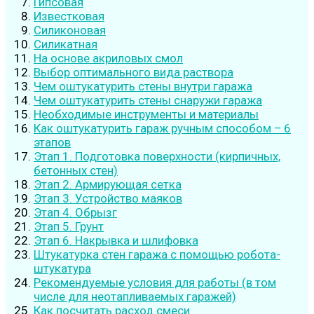
Гипсовая
Известковая
Силиконовая
Силикатная
На основе акриловых смол
Выбор оптимального вида раствора
Чем оштукатурить стены внутри гаража
Чем оштукатурить стены снаружи гаража
Необходимые инструменты и материалы
Как оштукатурить гараж ручным способом – 6
этапов
Этап 1. Подготовка поверхности (кирпичных,
бетонных стен)
Этап 2. Армирующая сетка
Этап 3. Устройство маяков
Этап 4. Обрызг
Этап 5. Грунт
Этап 6. Накрывка и шлифовка
Штукатурка стен гаража с помощью робота-
штукатура
Рекомендуемые условия для работы (в том
числе для неотапливаемых гаражей)
Как посчитать расход смеси