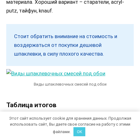
материала. Хороший вариант – старатели, acryl-
putz, тайфун, knauf.
Стоит обратить внимание на стоимость и
воздержаться от покупки дешевой
шпаклевки, в силу плохого качества.
Виды шпаклевочных смесей под обои
Таблица итогов
Этот сайт использует cookie для хранения данных. Продолжая
Подведя итоги выбора, чем шпаклевать стены,
использовать сайт, Вы даете свое согласие на работу с этими
можно собрать основные моменты в таблицу.
файлами.
OK