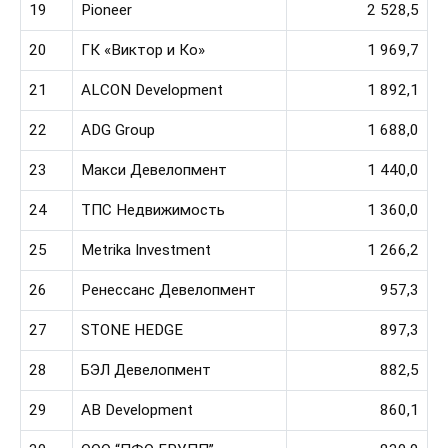
19
Pioneer
2 528,5
20
ГК «Виктор и Ко»
1 969,7
21
ALCON Development
1 892,1
22
ADG Group
1 688,0
23
Макси Девелопмент
1 440,0
24
ТПС Недвижимость
1 360,0
25
Metrika Investment
1 266,2
26
Ренессанс Девелопмент
957,3
27
STONE HEDGE
897,3
28
БЭЛ Девелопмент
882,5
29
AB Development
860,1