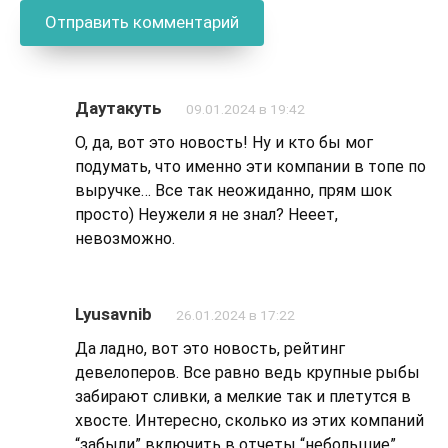
Даутакуть
09.01.2024 в 19:42
О, да, вот это новость! Ну и кто бы мог
подумать, что именно эти компании в топе по
выручке… Все так неожиданно, прям шок
просто) Неужели я не знал? Нееет,
невозможно.
Lyusavnib
26.01.2024 в 17:22
Да ладно, вот это новость, рейтинг
девелоперов. Все равно ведь крупные рыбы
забирают сливки, а мелкие так и плетутся в
хвосте. Интересно, сколько из этих компаний
“забыли” включить в отчеты “небольшие”