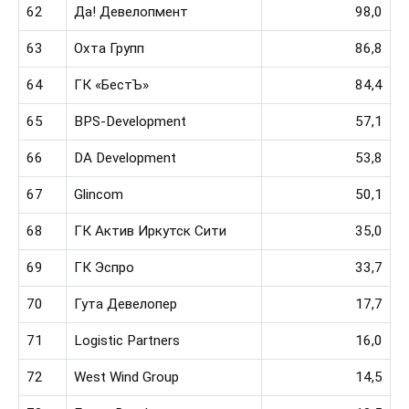
62
Да! Девелопмент
98,0
63
Охта Групп
86,8
64
ГК «БестЪ»
84,4
65
BPS-Development
57,1
66
DA Development
53,8
67
Glincom
50,1
68
ГК Актив Иркутск Сити
35,0
69
ГК Эспро
33,7
70
Гута Девелопер
17,7
71
Logistic Partners
16,0
72
West Wind Group
14,5