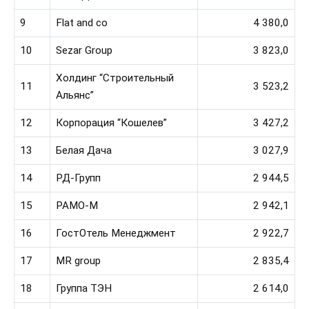
9
Flat and co
4 380,0
10
Sezar Group
3 823,0
Холдинг “Строительный
11
3 523,2
Альянс”
12
Корпорация “Кошелев”
3 427,2
13
Белая Дача
3 027,9
14
РД-Групп
2 944,5
15
РАМО-М
2 942,1
16
ГостОтель Менеджмент
2 922,7
17
MR group
2 835,4
18
Группа ТЭН
2 614,0