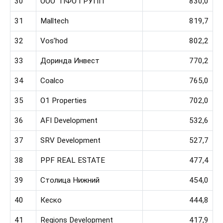
30
ООО “ПФО ГРУПП”
830,0
31
Malltech
819,7
32
Vos’hod
802,2
33
Доринда Инвест
770,2
34
Coalco
765,0
35
O1 Properties
702,0
36
AFI Development
532,6
37
SRV Development
527,7
38
PPF REAL ESTATE
477,4
39
Столица Нижний
454,0
40
Кеско
444,8
41
Regions Development
417,9