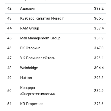
42
Адамант
399,2
43
Кузбасс Капитал Инвест
365,0
44
RAM Group
357,4
45
Mall Management Group
351,9
46
ГК Сторинг
347,8
47
УК РосинвестОтель
326,1
48
Wainbridge
304,4
49
Hutton
293,3
Концерн
50
282,9
«Энерготехнологии»
51
KR Properties
278,6