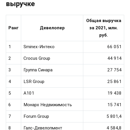
выручке
Общая выручка
Ранг
Девелопер
за 2021, млн.
руб.
1
Sminex-Интеко
66 051
2
Crocus Group
44 914
3
Группа Синара
27 754
4
LSR Group
25 861
5
А101
19 438
6
Монарх Недвижимость
15 741
7
Forum Group
5 801,4
8
Галс-Девелопмент
4 584,8